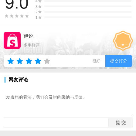
9.0
4
3
2
1
伊说
多半好评
很好
提交打分
网友评论