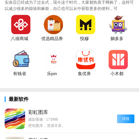
实体店已经成为了过去式，现今这个时代，大家都热衷于网购了，这样可
以减少很多的烦恼和麻烦，自己也可以从中获取更多的便利，可
八禧商城
优选精品券
悦穆
躺多多
有钱省
乐pin
集优券
小木都
最新软件
彩虹图库
详情
摄影图像
|
173MB
壁纸图库，资源丰富。