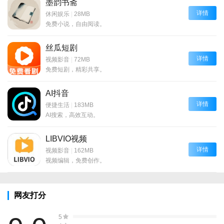
墨韵书斋
详情
休闲娱乐
|
28MB
免费小说，自由阅读。
丝瓜短剧
详情
视频影音
|
72MB
免费短剧，精彩共享。
AI抖音
详情
便捷生活
|
183MB
AI搜索，高效互动。
LIBVIO视频
详情
视频影音
|
162MB
视频编辑，免费创作。
网友打分
5