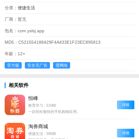
分类：
便捷生活
厂商：
暂无
包名：
com.yslsj.app
MD5：
C521554188429F4A433E1F23EC895813
年龄：
12+
官方版
安全无广告
需网络
相关软件
恒峰
详情
教育学习
|
31MB
一款轻松愉快的手机购物应用。
淘券商城
详情
便捷生活
|
38MB