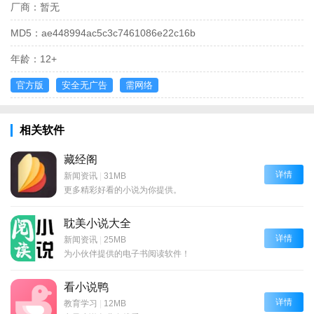
厂商：
暂无
MD5：
ae448994ac5c3c7461086e22c16b
年龄：
12+
官方版
安全无广告
需网络
相关软件
藏经阁
详情
新闻资讯
|
31MB
更多精彩好看的小说为你提供。
耽美小说大全
详情
新闻资讯
|
25MB
为小伙伴提供的电子书阅读软件！
看小说鸭
详情
教育学习
|
12MB