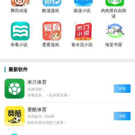
腾讯动漫
酷漫漫画
疯读小说
肉肉屋自由阅
读
有毒小说
爱看漫画
春水流小说
海棠书屋
最新软件
米兰体育
详情
金融理财
|
赛事超多，一起来看直播！
赛酷体育
详情
休闲娱乐
|
25MB
轻松掌握全国热门赛事！