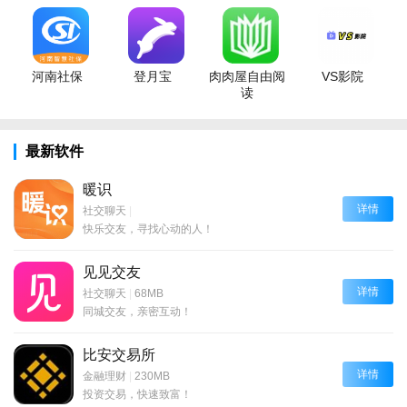
河南社保
登月宝
肉肉屋自由阅
VS影院
读
最新软件
暖识
详情
社交聊天
|
快乐交友，寻找心动的人！
见见交友
详情
社交聊天
|
68MB
同城交友，亲密互动！
比安交易所
详情
金融理财
|
230MB
投资交易，快速致富！