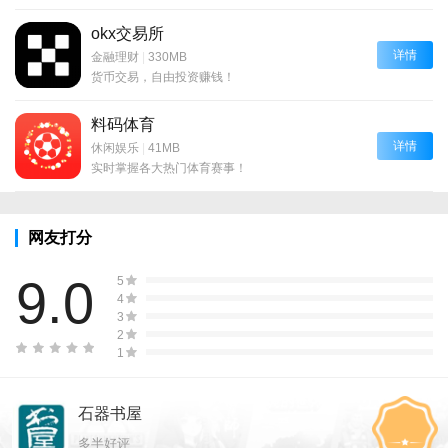
okx交易所
详情
金融理财
|
330MB
货币交易，自由投资赚钱！
料码体育
详情
休闲娱乐
|
41MB
实时掌握各大热门体育赛事！
网友打分
9.0
5
4
3
2
1
石器书屋
多半好评