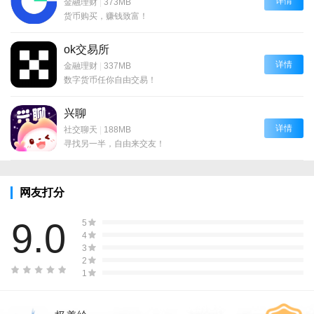
详情
金融理财
|
373MB
货币购买，赚钱致富！
ok交易所
详情
金融理财
|
337MB
数字货币任你自由交易！
兴聊
详情
社交聊天
|
188MB
寻找另一半，自由来交友！
网友打分
9.0
5
4
3
2
1