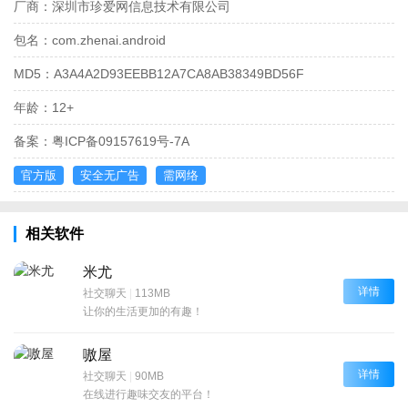
厂商：
深圳市珍爱网信息技术有限公司
包名：
com.zhenai.android
MD5：
A3A4A2D93EEBB12A7CA8AB38349BD56F
年龄：
12+
备案：
粤ICP备09157619号-7A
官方版
安全无广告
需网络
相关软件
米尤
详情
社交聊天
|
113MB
让你的生活更加的有趣！
嗷屋
详情
社交聊天
|
90MB
在线进行趣味交友的平台！