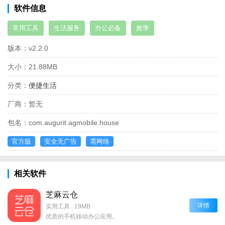
软件信息
常用工具
生活服务
办公必备
效率
版本：
v2.2.0
大小：
21.88MB
分类：
便捷生活
厂商：
暂无
包名：
com.augurit.agmobile.house
官方版
安全无广告
需网络
相关软件
芝麻云仓
详情
实用工具
|
19MB
优质的手机移动办公应用。