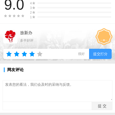
9.0
4
3
2
1
放新办
多半好评
很好
提交打分
网友评论