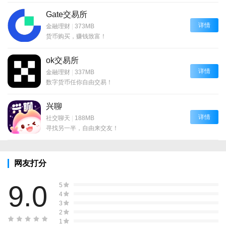
Gate交易所
详情
金融理财
|
373MB
货币购买，赚钱致富！
ok交易所
详情
金融理财
|
337MB
数字货币任你自由交易！
兴聊
详情
社交聊天
|
188MB
寻找另一半，自由来交友！
网友打分
9.0
5
4
3
2
1