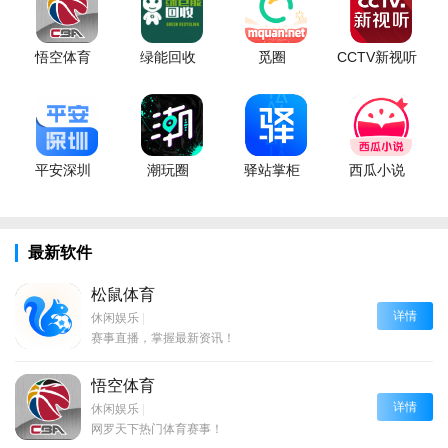
悟空体育
绿能回收
觅圈
CCTV新视听
平安深圳
潮玩圈
驿站掌柜
西瓜小说
最新软件
松鼠体育
详情
休闲娱乐
|
赛事直播，掌握最新资讯！
悟空体育
详情
休闲娱乐
|
网罗天下热门体育赛事！