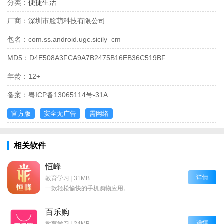
分类：
便捷生活
厂商：
深圳市脸萌科技有限公司
包名：
com.ss.android.ugc.sicily_cm
MD5：
D4E508A3FCA9A7B2475B16EB36C519BF
年龄：
12+
备案：
粤ICP备13065114号-31A
官方版
安全无广告
需网络
相关软件
恒峰
详情
教育学习
|
31MB
一款轻松愉快的手机购物应用。
百乐购
详情
教育学习
|
24MB