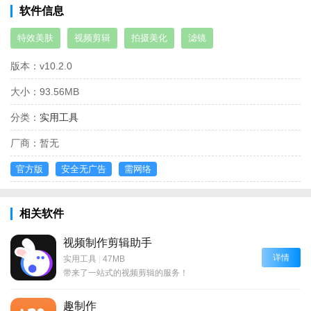
软件信息
特效美肤
视频剪辑
拍摄美化
滤镜
版本：
v10.2.0
大小：
93.56MB
分类：
实用工具
厂商：
暂无
官方版
安全无广告
需网络
相关软件
视频制作剪辑助手
详情
实用工具
|
47MB
带来了一站式的视频剪辑的服务！
趣制作