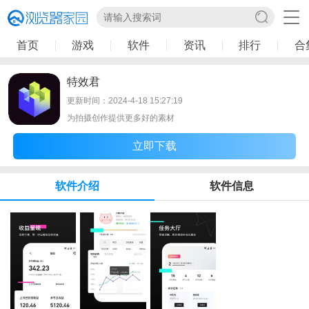
首页
游戏
软件
资讯
排行
合
特效君
更新时间：2024-4-18 15:27:19
为拍摄创作提供更多好的素材
立即下载
软件介绍
软件信息