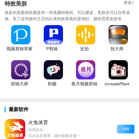
更多>
特效美肤
很多的美颜相机都是有一些美颜特效的，可以磨皮，美肤还可以自带滤
镜，有了这些操作之后拍出来的效果真的是很好，颜色背景皮肤等
视频剪辑管家
P剪辑
近拍
拍大师
剪辑大师
秒颜
夜月视频剪辑
ocreatePlant
最新软件
火兔体育
详情
休闲娱乐
|
关注体育赛事，随时观看直播！