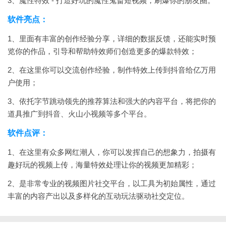
3、魔性特效 - 打造好玩的魔性鬼畜短视频，刷爆你的朋友圈。
软件亮点：
1、里面有丰富的创作经验分享，详细的数据反馈，还能实时预
览你的作品，引导和帮助特效师们创造更多的爆款特效；
2、在这里你可以交流创作经验，制作特效上传到抖音给亿万用
户使用；
3、依托字节跳动领先的推荐算法和强大的内容平台，将把你的
道具推广到抖音、火山小视频等多个平台。
软件点评：
1、在这里有众多网红潮人，你可以发挥自己的想象力，拍摄有
趣好玩的视频上传，海量特效处理让你的视频更加精彩；
2、是非常专业的视频图片社交平台，以工具为初始属性，通过
丰富的内容产出以及多样化的互动玩法驱动社交定位。