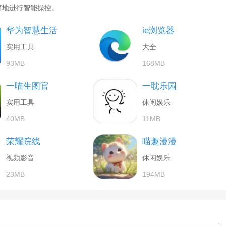
好地进行智能操控。
华为智慧生活
ie浏览器
实用工具
大全
93MB
168MB
一喵生图官
一耽乐园
实用工具
休闲娱乐
40MB
11MB
荣耀院线
喵趣漫漫
视频影音
休闲娱乐
23MB
194MB