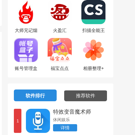
大师兄记烟
火盈汇
扫描全能王
账号管理盒
福宝点点
相册整理+
子
软件排行
推荐软件
特效变音魔术师
休闲娱乐
1
详情