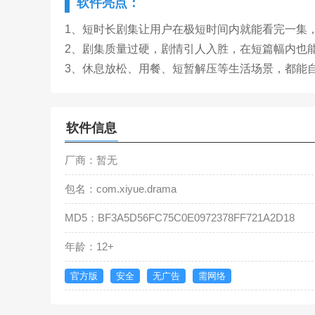
软件亮点：
1、短时长剧集让用户在极短时间内就能看完一集
2、剧集质量过硬，剧情引人入胜，在短篇幅内也
3、休息放松、用餐、短暂解压等生活场景，都能
软件信息
厂商：暂无
包名：com.xiyue.drama
MD5：BF3A5D56FC75C0E0972378FF721A2D18
年龄：12+
官方版
安全
无广告
需网络