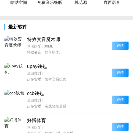
咕咕空间
免费音乐畅听
桃花源
鹿西语音
最新软件
特效变音魔术师
详情
休闲娱乐
|
30MB
特效变音，简单操作。
upay钱包
详情
金融理财
|
超多货币，随时交易投资！
ccb钱包
详情
金融理财
|
超多货币，在线轻松交易！
好博体育
详情
休闲娱乐
|