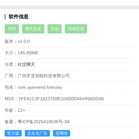
软件信息
空间
聊天交友
互动
同城交友
版本：
v1.0.0
大小：
145.85MB
分类：
社交聊天
厂商：
广州罗亚智能科技有限公司
包名：
com.aysmend.lvshuisy
MD5：
7FEA1C3F18237EBE10AD0D46499ADDA6
年龄：
12+
备案：
粤ICP备2025410636号-3A
官方版
安全无广告
需网络