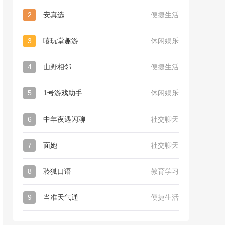
2
安真选
便捷生活
3
嘻玩堂趣游
休闲娱乐
4
山野相邻
便捷生活
5
1号游戏助手
休闲娱乐
6
中年夜遇闪聊
社交聊天
7
面她
社交聊天
8
聆狐口语
教育学习
9
当准天气通
便捷生活