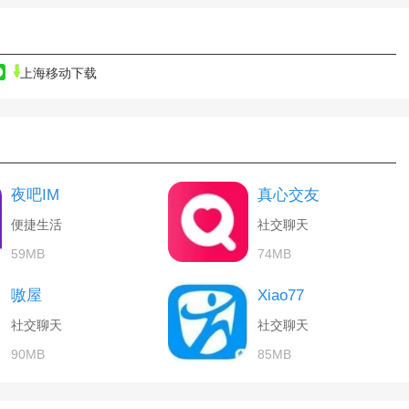
上海移动下载
夜吧IM
真心交友
便捷生活
社交聊天
59MB
74MB
嗷屋
Xiao77
社交聊天
社交聊天
90MB
85MB