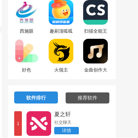
西施眼
趣刷顶呱呱
扫描全能王
好色
火领主
金曲创作大
师
软件排行
推荐软件
夏之轩
社交聊天
1
详情