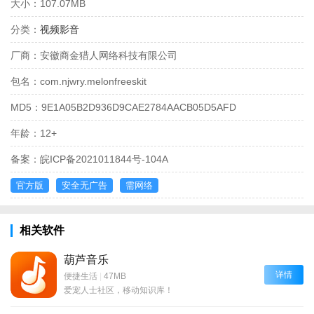
大小：
107.07MB
分类：
视频影音
厂商：
安徽商金猎人网络科技有限公司
包名：
com.njwry.melonfreeskit
MD5：
9E1A05B2D936D9CAE2784AACB05D5AFD
年龄：
12+
备案：
皖ICP备2021011844号-104A
官方版
安全无广告
需网络
相关软件
葫芦音乐
详情
便捷生活
|
47MB
爱宠人士社区，移动知识库！