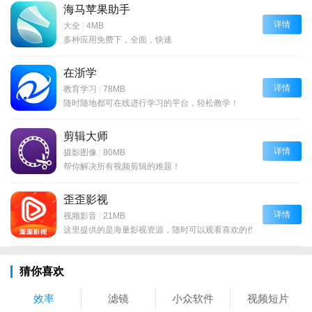
海马苹果助手
详情
大全
|
4MB
多种应用免费下，全面，快速
在浙学
详情
教育学习
|
78MB
随时随地都可在线进行学习的平台，轻松教学！
剪辑大师
详情
摄影图像
|
80MB
帮你解决所有视频剪辑的难题！
歪歪影视
详情
视频影音
|
21MB
这里提供的是海量影视资源，随时可以观看喜欢的作品！
猜你喜欢
效率
滤镜
小众软件
视频短片