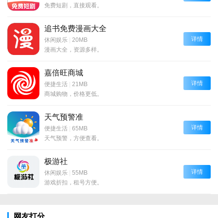
免费短剧，直接观看。
追书免费漫画大全
详情
休闲娱乐
|
20MB
漫画大全，资源多样。
嘉倍旺商城
详情
便捷生活
|
21MB
商城购物，价格更低。
天气预警准
详情
便捷生活
|
65MB
天气预警，方便查看。
极游社
详情
休闲娱乐
|
55MB
游戏折扣，租号方便。
网友打分