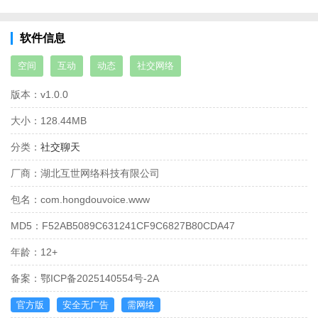
软件信息
空间
互动
动态
社交网络
版本：
v1.0.0
大小：
128.44MB
分类：
社交聊天
厂商：
湖北互世网络科技有限公司
包名：
com.hongdouvoice.www
MD5：
F52AB5089C631241CF9C6827B80CDA47
年龄：
12+
备案：
鄂ICP备2025140554号-2A
官方版
安全无广告
需网络