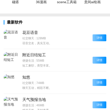
碰搭
36漫画
scene工具箱
意间ai绘画
最新软件
花豆语音
详情
社交聊天
|
128MB
语音交友，真实互动。
附近日结短工
详情
便捷生活
|
55MB
短工兼职，类型丰富。
知悠
详情
社交聊天
|
74MB
聊天互动，精彩不断。
天气预报当地
详情
便捷生活
|
46MB