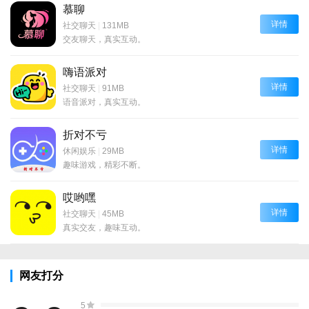
慕聊
详情
社交聊天
|
131MB
交友聊天，真实互动。
嗨语派对
详情
社交聊天
|
91MB
语音派对，真实互动。
折对不亏
详情
休闲娱乐
|
29MB
趣味游戏，精彩不断。
哎哟嘿
详情
社交聊天
|
45MB
真实交友，趣味互动。
网友打分
5