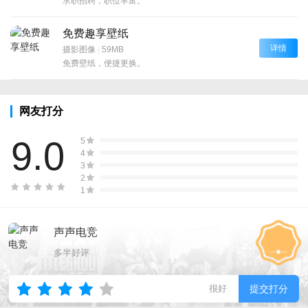
求职招聘，职位丰富。
免费趣享壁纸
详情
摄影图像
|
59MB
免费壁纸，便捷更换。
网友打分
9.0
5
4
3
2
1
声声电竞
多半好评
很好
提交打分