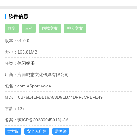
软件信息
效率
互动
同城交友
聊天交友
版本：
v1.0.0
大小：
163.81MB
分类：
休闲娱乐
厂商：
海南鸣志文化传媒有限公司
包名：
com.eSport.voice
MD5：
0B75E4EFBE16A53D5EB74DFF5CFEFE49
年龄：
12+
备案：
琼ICP备2023004501号-3A
官方版
安全无广告
需网络