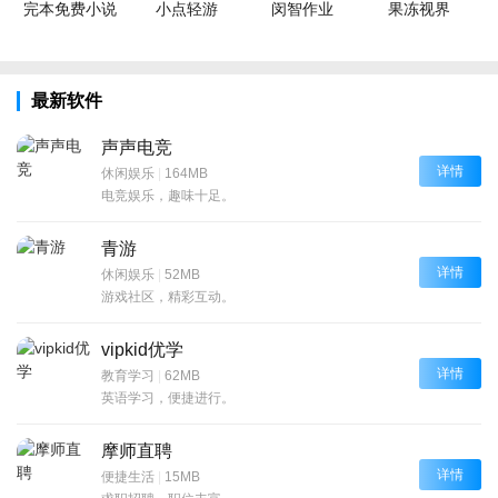
完本免费小说
小点轻游
闵智作业
果冻视界
最新软件
声声电竞
详情
休闲娱乐
|
164MB
电竞娱乐，趣味十足。
青游
详情
休闲娱乐
|
52MB
游戏社区，精彩互动。
vipkid优学
详情
教育学习
|
62MB
英语学习，便捷进行。
摩师直聘
详情
便捷生活
|
15MB