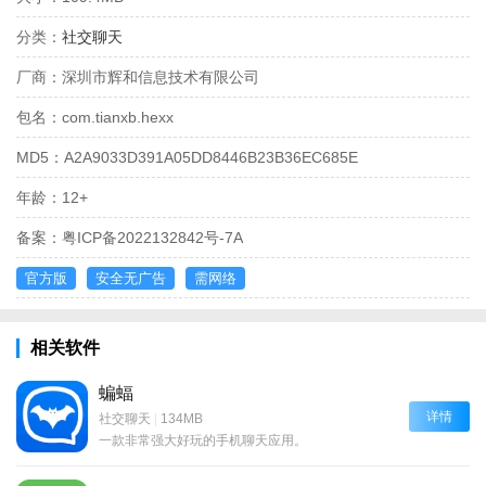
分类：
社交聊天
厂商：
深圳市辉和信息技术有限公司
包名：
com.tianxb.hexx
MD5：
A2A9033D391A05DD8446B23B36EC685E
年龄：
12+
备案：
粤ICP备2022132842号-7A
官方版
安全无广告
需网络
相关软件
蝙蝠
详情
社交聊天
|
134MB
一款非常强大好玩的手机聊天应用。