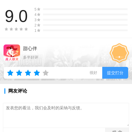
9.0
5
4
3
2
1
甜心伴
多半好评
很好
提交打分
网友评论