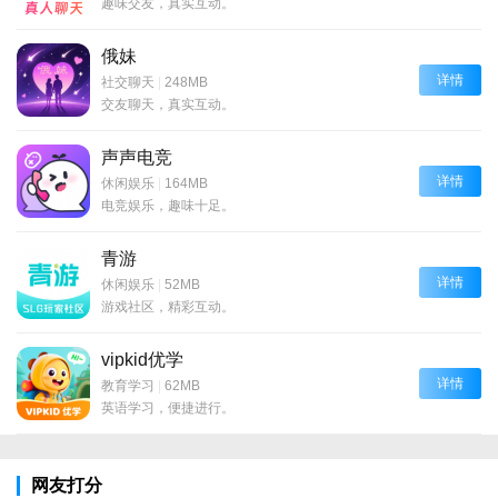
趣味交友，真实互动。
俄妹
详情
社交聊天
|
248MB
交友聊天，真实互动。
声声电竞
详情
休闲娱乐
|
164MB
电竞娱乐，趣味十足。
青游
详情
休闲娱乐
|
52MB
游戏社区，精彩互动。
vipkid优学
详情
教育学习
|
62MB
英语学习，便捷进行。
网友打分