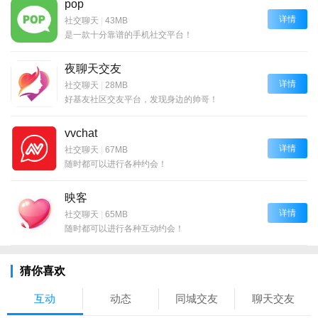
pop
详情
社交聊天
|
43MB
是一款十分靠谱的手机社交平台！
夜聊天交友
详情
社交聊天
|
28MB
好基友社区交友平台，发现身边的帅哥！
vvchat
详情
社交聊天
|
67MB
随时都可以进行各种约会！
映客
详情
社交聊天
|
65MB
随时都可以进行各种互动约会！
猜你喜欢
互动
动态
同城交友
聊天交友