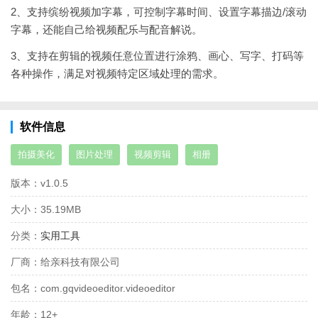
2、支持缤纷视频加字幕，可控制字幕时间、设置字幕描边/滚动
字幕，还能自己给视频配乐与配音解说。
3、支持在剪辑的视频任意位置进行涂鸦、画心、写字、打码等
各种操作，满足对视频特定区域处理的需求。
软件信息
拍摄美化
图片处理
视频剪辑
相册
版本：
v1.0.5
大小：
35.19MB
分类：
实用工具
厂商：
给亲科技有限公司
包名：
com.gqvideoeditor.videoeditor
年龄：
12+