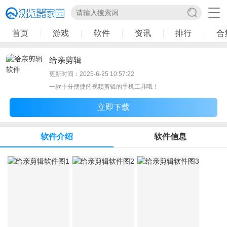
首页
游戏
软件
资讯
排行
合
给亲剪辑
更新时间：2025-6-25 10:57:22
一款十分便捷的视频剪辑的手机工具哦！
立即下载
软件介绍
软件信息