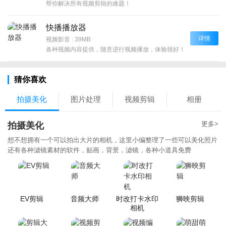
帮你解决所有视频剪辑的难题！
快播播放器
详情
视频影音
|
39MB
各种视频内容提供，随意进行视频播放，体验很好！
猜你喜欢
拍摄美化
图片处理
视频剪辑
相册
更多>
拍摄美化
想不想拥有一个可以拍出大片的相机，这里小编整理了一些可以美化照片
还有各种滤镜素材的软件，贴画，背景，滤镜，各种小道具免费
EV剪辑
音频大师
时改打卡水印
狮映剪辑
相机