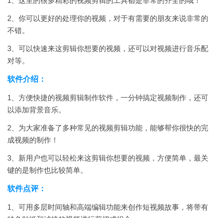
1、这里的很多精彩的视频剪辑的工具都是非常的齐全的哦！
2、你可以更好的处理你的视频，对于有需要的朋友来说非常的
不错。
3、可以快速来这剪辑你想要的视频，还可以对视频进行音乐配
对等。
软件介绍：
1、方便快捷的视频剪辑制作软件，一分钟搞定视频制作，还可
以添加背景音乐。
2、为大家准备了多种常见的视频剪辑功能，能够帮你很快的完
成视频的制作！
3、新用户也可以轻松来这剪辑你想要的视频，方便简单，最关
键的是制作也比较简单。
软件点评：
1、可用多层时间轴和高端编辑功能来创作短视频故事，将带有