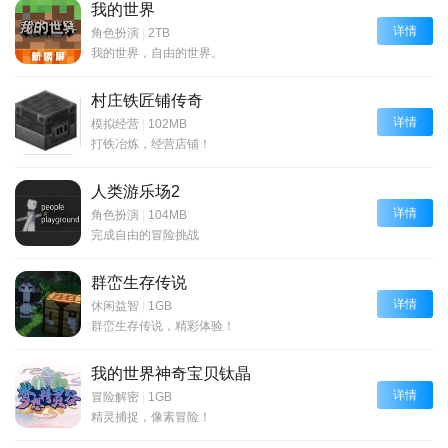
我的世界
详情
角色扮演
|
2TB
我的世界，自由的世界。
村庄铁匠铺传奇
详情
模拟经营
|
102MB
打铁冶炼，经营店铺！
人类游乐场2
详情
角色扮演
|
104MB
完成自由的冒险挑战
群峦生存传说
详情
休闲益智
|
1GB
群峦生存传说，精彩体验！
我的世界神奇宝贝钛晶
详情
冒险解密
|
1GB
精灵捕捉，像素冒险！