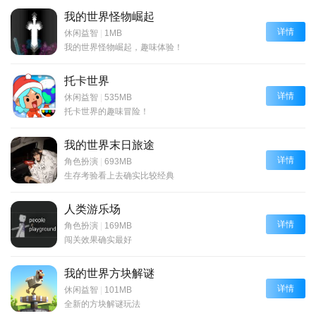
我的世界怪物崛起
详情
休闲益智
|
1MB
我的世界怪物崛起，趣味体验！
托卡世界
详情
休闲益智
|
535MB
托卡世界的趣味冒险！
我的世界末日旅途
详情
角色扮演
|
693MB
生存考验看上去确实比较经典
人类游乐场
详情
角色扮演
|
169MB
闯关效果确实最好
我的世界方块解谜
详情
休闲益智
|
101MB
全新的方块解谜玩法