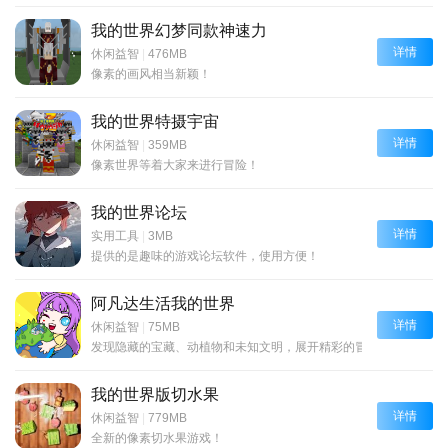
我的世界幻梦同款神速力
详情
休闲益智
|
476MB
像素的画风相当新颖！
我的世界特摄宇宙
详情
休闲益智
|
359MB
像素世界等着大家来进行冒险！
我的世界论坛
详情
实用工具
|
3MB
提供的是趣味的游戏论坛软件，使用方便！
阿凡达生活我的世界
详情
休闲益智
|
75MB
发现隐藏的宝藏、动植物和未知文明，展开精彩的冒险之旅。
我的世界版切水果
详情
休闲益智
|
779MB
全新的像素切水果游戏！