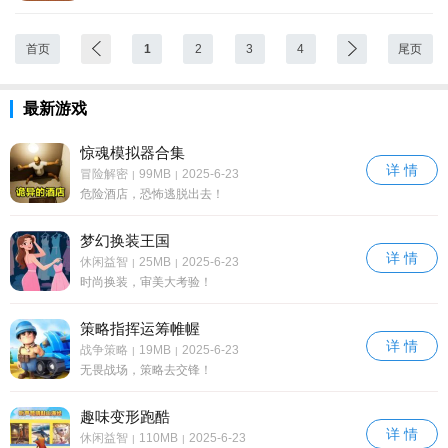
首页
1
2
3
4
尾页
最新游戏
惊魂模拟器合集
详 情
冒险解密
99MB
2025-6-23
|
|
危险酒店，恐怖逃脱出去！
梦幻换装王国
详 情
休闲益智
25MB
2025-6-23
|
|
时尚换装，审美大考验！
策略指挥运筹帷幄
详 情
战争策略
19MB
2025-6-23
|
|
无畏战场，策略去交锋！
趣味变形跑酷
详 情
休闲益智
110MB
2025-6-23
|
|