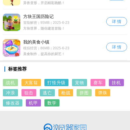
异兽变形，开启精彩跑酷！
方块王国历险记
详 情
冒险解密
95MB
2025-6-23
|
|
方块世界，随你建造冒险！
我的美食小镇
详 情
模拟经营
86MB
2025-6-23
|
|
美食制作，提高你的厨艺！
标签推荐
战机
大富翁
打怪升级
宠物
赛车
挂机
冲浪
狙击
逃亡
枪战
拼图
弹珠
修改器
机甲
数学