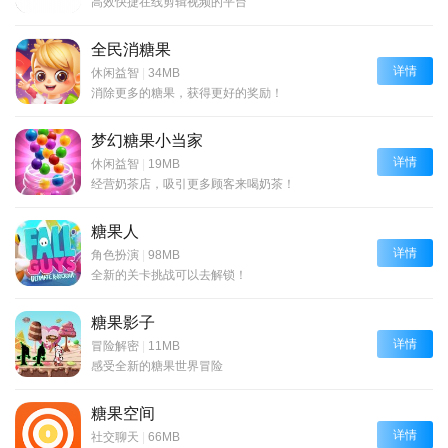
高效快捷在线剪辑视频的平台
全民消糖果
详情
休闲益智
|
34MB
消除更多的糖果，获得更好的奖励！
梦幻糖果小当家
详情
休闲益智
|
19MB
经营奶茶店，吸引更多顾客来喝奶茶！
糖果人
详情
角色扮演
|
98MB
全新的关卡挑战可以去解锁！
糖果影子
详情
冒险解密
|
11MB
感受全新的糖果世界冒险
糖果空间
详情
社交聊天
|
66MB