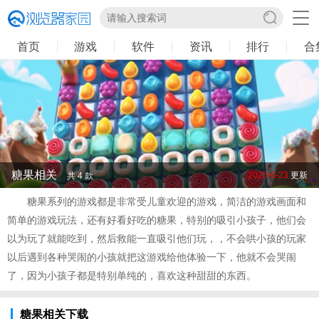
首页
游戏
软件
资讯
排行
合
糖果相关
2025-6-23
更新
共 4 款
糖果系列的游戏都是非常受儿童欢迎的游戏，简洁的游戏画面和
简单的游戏玩法，还有好看好吃的糖果，特别的吸引小孩子，他们会
以为玩了就能吃到，然后救能一直吸引他们玩，，不会哄小孩的玩家
以后遇到各种哭闹的小孩就把这游戏给他体验一下，他就不会哭闹
了，因为小孩子都是特别单纯的，喜欢这种甜甜的东西。
糖果相关下载