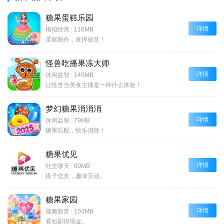
糖果蛋糕乐园
详情
模拟经营
|
116MB
蛋糕制作，发挥创意！
怪兽吃播果冻大师
详情
休闲益智
|
140MB
让怪兽当美食主播是一种什么体验！
梦幻糖果消消消
详情
休闲益智
|
79MB
糖果匹配，快乐消除！
糖果优见
详情
社交聊天
|
60MB
搭子交友，趣味互动。
糖果家园
详情
视频影音
|
104MB
看短剧得现金。