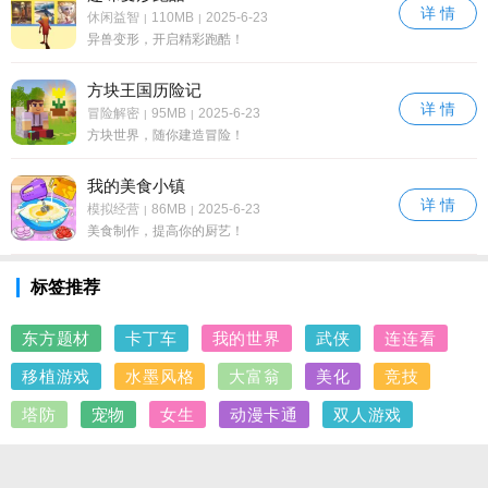
详 情
休闲益智
110MB
2025-6-23
|
|
异兽变形，开启精彩跑酷！
方块王国历险记
详 情
冒险解密
95MB
2025-6-23
|
|
方块世界，随你建造冒险！
我的美食小镇
详 情
模拟经营
86MB
2025-6-23
|
|
美食制作，提高你的厨艺！
标签推荐
东方题材
卡丁车
我的世界
武侠
连连看
移植游戏
水墨风格
大富翁
美化
竞技
塔防
宠物
女生
动漫卡通
双人游戏