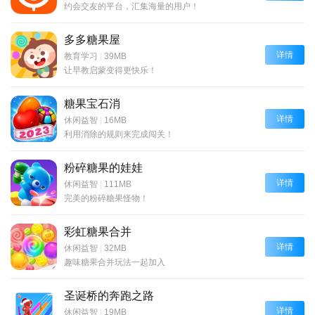
约会交友的平台，汇集海量的用户！
多多糖果屋
详情
教育学习
|
39MB
让早教启蒙变得更快乐！​
糖果宝石消
详情
休闲益智
|
16MB
利用消除的规则来完成闯关！
粉碎糖果的娃娃
详情
休闲益智
|
111MB
完美的粉碎糖果怪物！
彩虹糖果合并
详情
休闲益智
|
32MB
趣味糖果合并玩法一起加入
圣诞桥的奔跑之路
详情
休闲益智
|
19MB