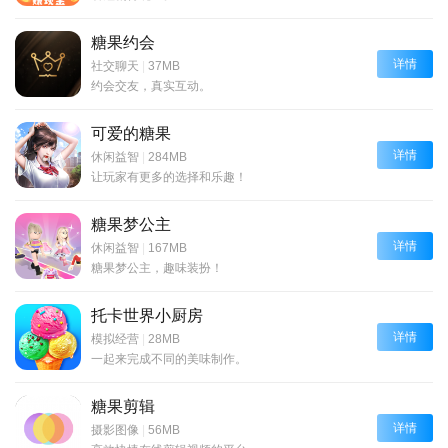
糖果约会
详情
社交聊天
|
37MB
约会交友，真实互动。
可爱的糖果
详情
休闲益智
|
284MB
让玩家有更多的选择和乐趣！
糖果梦公主
详情
休闲益智
|
167MB
糖果梦公主，趣味装扮！
托卡世界小厨房
详情
模拟经营
|
28MB
一起来完成不同的美味制作。
糖果剪辑
详情
摄影图像
|
56MB