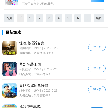
不断的奔跑完成游戏挑战
首页
1
2
3
4
5
6
尾页
最新游戏
惊魂模拟器合集
详 情
冒险解密
99MB
2025-6-23
|
|
危险酒店，恐怖逃脱出去！
梦幻换装王国
详 情
休闲益智
25MB
2025-6-23
|
|
时尚换装，审美大考验！
策略指挥运筹帷幄
详 情
战争策略
19MB
2025-6-23
|
|
无畏战场，策略去交锋！
趣味变形跑酷