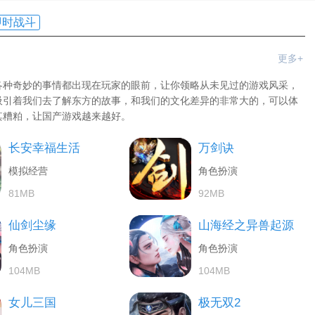
即时战斗
更多+
各种奇妙的事情都出现在玩家的眼前，让你领略从未见过的游戏风采，
吸引着我们去了解东方的故事，和我们的文化差异的非常大的，可以体
其糟粕，让国产游戏越来越好。
长安幸福生活
万剑诀
模拟经营
角色扮演
81MB
92MB
仙剑尘缘
山海经之异兽起源
角色扮演
角色扮演
104MB
104MB
女儿三国
极无双2