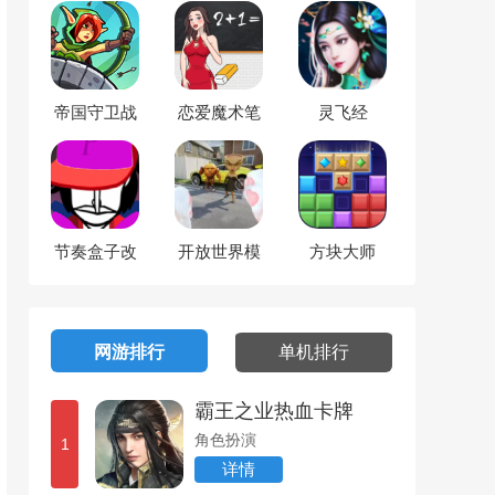
帝国守卫战
恋爱魔术笔
灵飞经
英雄传奇塔
防
节奏盒子改
开放世界模
方块大师
版
组
网游排行
单机排行
霸王之业热血卡牌
角色扮演
1
详情