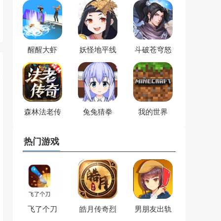
醒醒大虾
妖怪地平线
斗破苍穹怒
火云岚
森林法老传
兔兔猜拳
我的世界
奇
热门游戏
飞了个刀
皓月传奇烈
男朋友出轨
焰天下
了