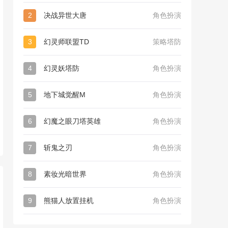
2
决战异世大唐
角色扮演
3
幻灵师联盟TD
策略塔防
4
幻灵妖塔防
角色扮演
5
地下城觉醒M
角色扮演
6
幻魔之眼刀塔英雄
角色扮演
7
斩鬼之刃
角色扮演
8
素妆光暗世界
角色扮演
9
熊猫人放置挂机
角色扮演