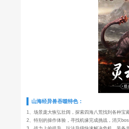
山海经异兽吞噬特色：
1、场景庞大恢弘壮阔，探索四海八荒找到各种宝
2、特别的操作体验，寻找机缘完成挑战，消灭bo
3、战力上的提升，玩法升级快速解决危机，装备