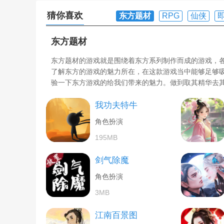
猜你喜欢
东方题材
RPG
仙侠
东方题材
东方题材的游戏就是围绕着东方系列制作而成的游戏，
了解东方的游戏的魅力所在，在这款游戏当中能够足够
验一下东方游戏的给我们带来的魅力。做到取其精华去
我功夫特牛
角色扮演
195MB
剑气除魔
角色扮演
3MB
江南百景图