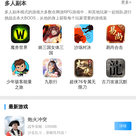
更多>
多人副本
多人副本模式的游戏大多数在网游RPG游戏中，和其他玩家一起组队进行
挑战击杀大BOOS，从他的身上获取每个玩家需要的游戏装
魔兽世界
姬三国女体三
沙场对决
易尚合击
国
少年骇客能量
九歌行
超侠76专属无
古刀攻速沉默
之旅
限刀
最新游戏
炮火冲突
详情
战争策略
|
106MB
沙盒乱斗，策略性对战！