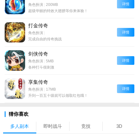
详情
角色扮演
|
200MB
超级华丽的特效大翅膀等你来体验！
打金传奇
详情
角色扮演
|
完成自由的传奇挑战
剑侠传奇
详情
角色扮演
|
5MB
各种打斗很刺激
享集传奇
详情
角色扮演
|
17MB
升到一百五十级就可以领取红包哦！
猜你喜欢
多人副本
即时战斗
竞技
3D