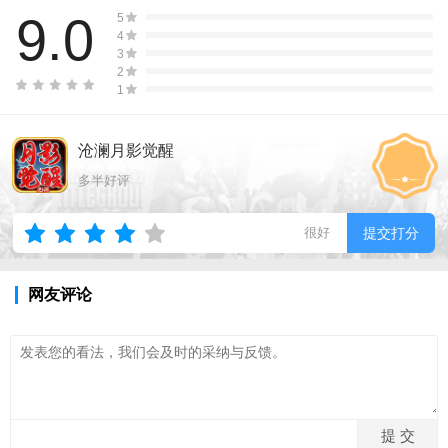
9.0
5
4
3
2
1
沧澜月影觉醒
多半好评
很好
提交打分
网友评论