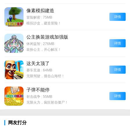
像素模拟建造
详情
冒险解密
|
75MB
模拟沙盒，建造冒险！
公主换装游戏加强版
详情
休闲益智
|
276MB
装扮公主，开心解压！
这关太顶了
详情
赛车竞速
|
64MB
无限驾驶，撞击山海经！
子弹不能停
详情
射击战争
|
55MB
无限火力，疯狂射击僵尸！
网友打分