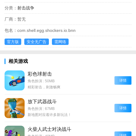
分类：
射击战争
厂商：
暂无
包名：
com.shell.egg.shockers.io.bnn
官方版
安全无广告
需网络
相关游戏
彩色球射击
详情
角色扮演
|
50MB
精彩射击，刺激畅爽
放下武器战斗
详情
角色扮演
|
67MB
新地图对应着许多新玩法！
火柴人武士对决战斗
详情