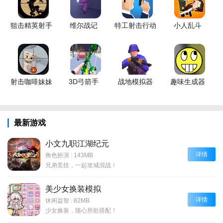
狙击精英射手
维尔战记
特工射击行动
小人乱斗
射击咖啡妹妹
3D弓箭手
战地模拟器
趣味生成器
最新游戏
小文九职江湖纪元
详情
角色扮演
|
143MB
兄弟竞技，一起攻城混战！
美少女换装模拟
详情
休闲益智
|
82MB
少女换装，随心所欲搭配！