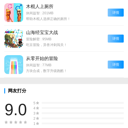
木棍人上厕所
详情
休闲益智
|
201MB
帮助木棍人选择正确的厕所！
山海经宝宝大战
详情
冒险解密
|
95MB
吃豆冒险，异兽冲刺闯关！
从零开始的冒险
详情
休闲益智
|
77MB
方块合成，数字升级跑酷！
网友打分
9.0
5
4
3
2
1