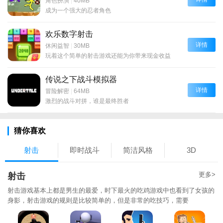
角色扮演
|
40MB
成为一个强大的忍者角色
欢乐数字射击
详情
休闲益智
|
30MB
玩着这个简单的射击游戏还能为你带来现金收益
传说之下战斗模拟器
详情
冒险解密
|
64MB
激烈的战斗对拼，谁是最终胜者
猜你喜欢
射击
即时战斗
简洁风格
3D
更多>
射击
射击游戏基本上都是男生的最爱，时下最火的吃鸡游戏中也看到了女孩的
身影，射击游戏的规则是比较简单的，但是非常的吃技巧，需要