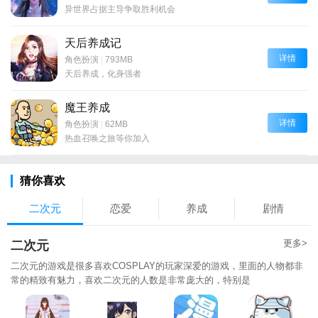
异世界占据主导争取胜利机会
天后养成记
详情
角色扮演
|
793MB
天后养成，化身强者
魔王养成
详情
角色扮演
|
62MB
热血召唤之旅等你加入
猜你喜欢
二次元
恋爱
养成
剧情
更多>
二次元
二次元的游戏是很多喜欢COSPLAY的玩家深爱的游戏，里面的人物都非
常的精致有魅力，喜欢二次元的人数是非常庞大的，特别是