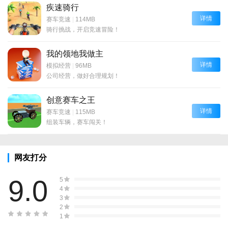
疾速骑行
详情
赛车竞速
|
114MB
骑行挑战，开启竞速冒险！
我的领地我做主
详情
模拟经营
|
96MB
公司经营，做好合理规划！
创意赛车之王
详情
赛车竞速
|
115MB
组装车辆，赛车闯关！
网友打分
9.0
5
4
3
2
1