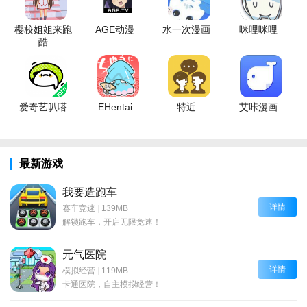
樱校姐姐来跑
AGE动漫
水一次漫画
咪哩咪哩
酷
爱奇艺叭嗒
EHentai
特近
艾咔漫画
最新游戏
我要造跑车
详情
赛车竞速
|
139MB
解锁跑车，开启无限竞速！
元气医院
详情
模拟经营
|
119MB
卡通医院，自主模拟经营！