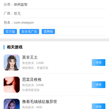
分类：
休闲益智
厂商：
暂无
包名：
com.mwsyzn
官方版
安全无广告
需网络
相关游戏
莫非王土
详情
角色扮演
|
10MB
精彩模拟，穿越宫廷
思棠且攸攸
详情
角色扮演
|
50MB
向着明星进发
撸着毛绒绒征服异世
详情
角色扮演
|
4MB