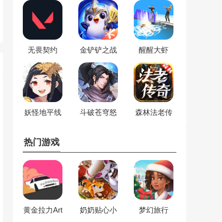
无畏契约
金铲铲之战
醒醒大虾
妖怪地平线
斗破苍穹怒
森林法老传
火云岚
奇
热门游戏
黄金拉力Art
奶奶贴心小
梦幻旅行
of Rally
猫