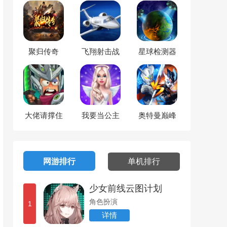
聚归传奇
飞翔射击战
星球检测器
大佬请撑住
我要当公主
奥特曼巅峰
对决
网游排行
单机排行
少女前线云图计划
角色扮演
1
详情