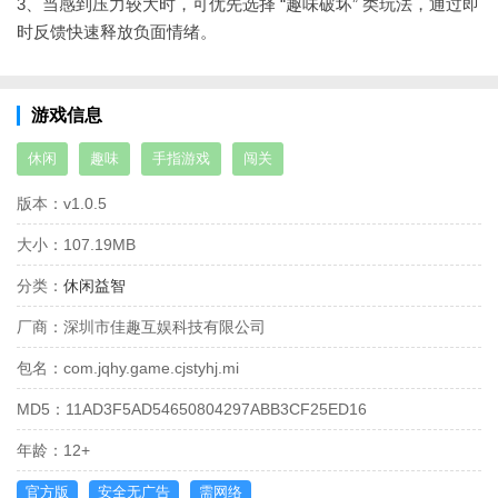
3、当感到压力较大时，可优先选择 “趣味破坏” 类玩法，通过即
时反馈快速释放负面情绪。
游戏信息
休闲
趣味
手指游戏
闯关
版本：
v1.0.5
大小：
107.19MB
分类：
休闲益智
厂商：
深圳市佳趣互娱科技有限公司
包名：
com.jqhy.game.cjstyhj.mi
MD5：
11AD3F5AD54650804297ABB3CF25ED16
年龄：
12+
官方版
安全无广告
需网络