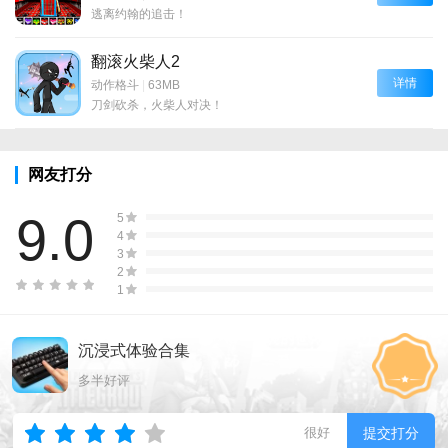
逃离约翰的追击！
翻滚火柴人2
详情
动作格斗
|
63MB
刀剑砍杀，火柴人对决！
网友打分
9.0
5
4
3
2
1
沉浸式体验合集
多半好评
很好
提交打分