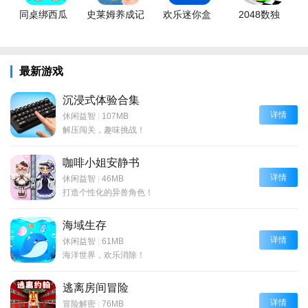
同桌绑西瓜
史莱姆养成记
欢乐迷你盒
2048数独
最新游戏
沉浸式体验合集
详情
休闲益智
|
107MB
解压闯关，趣味挑战！
咖啡小姐安静书
详情
休闲益智
|
46MB
打造个性化的异兽角色！
海域生存
详情
休闲益智
|
61MB
海洋世界，欢乐消除！
逃离房间冒险
详情
冒险解密
|
76MB