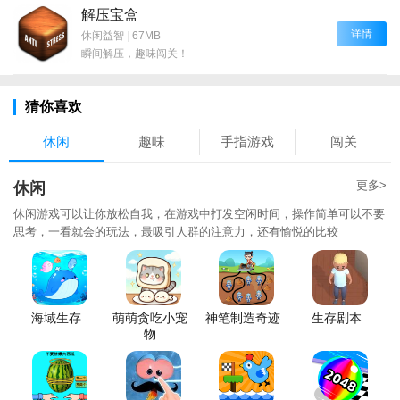
解压宝盒
详情
休闲益智
|
67MB
瞬间解压，趣味闯关！
猜你喜欢
休闲
趣味
手指游戏
闯关
更多>
休闲
休闲游戏可以让你放松自我，在游戏中打发空闲时间，操作简单可以不要
思考，一看就会的玩法，最吸引人群的注意力，还有愉悦的比较
海域生存
萌萌贪吃小宠
神笔制造奇迹
生存剧本
物