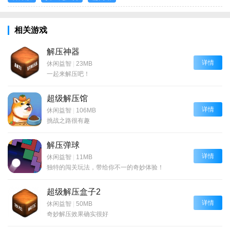
相关游戏
解压神器
详情
休闲益智
|
23MB
一起来解压吧！
超级解压馆
详情
休闲益智
|
106MB
挑战之路很有趣
解压弹球
详情
休闲益智
|
11MB
独特的闯关玩法，带给你不一的奇妙体验！
超级解压盒子2
详情
休闲益智
|
50MB
奇妙解压效果确实很好