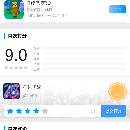
咚咚恶梦3D
详情
冒险解密
|
46MB
木棍人进化，一起大乱斗！
网友打分
9.0
5
4
3
2
1
星际飞战
多半好评
很好
提交打分
网友评论