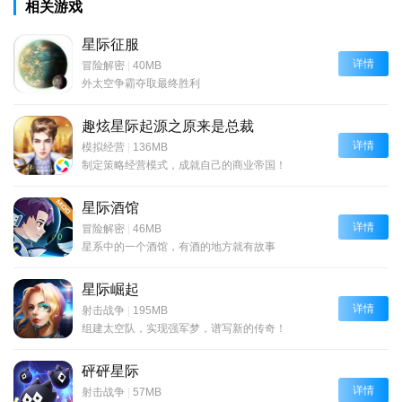
相关游戏
星际征服
详情
冒险解密
|
40MB
外太空争霸夺取最终胜利
趣炫星际起源之原来是总裁
详情
模拟经营
|
136MB
制定策略经营模式，成就自己的商业帝国！
星际酒馆
详情
冒险解密
|
46MB
星系中的一个酒馆，有酒的地方就有故事
星际崛起
详情
射击战争
|
195MB
组建太空队，实现强军梦，谱写新的传奇！
砰砰星际
详情
射击战争
|
57MB