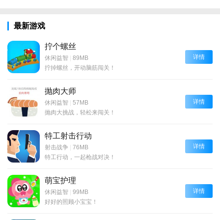
最新游戏
拧个螺丝
详情
休闲益智
|
89MB
拧掉螺丝，开动脑筋闯关！
抛肉大师
详情
休闲益智
|
57MB
抛肉大挑战，轻松来闯关！
特工射击行动
详情
射击战争
|
76MB
特工行动，一起枪战对决！
萌宝护理
详情
休闲益智
|
99MB
好好的照顾小宝宝！