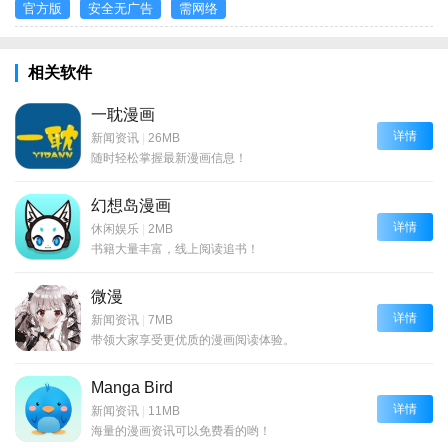
官方版
安全无广告
需网络
相关软件
一耽漫画
详情
新闻资讯
|
26MB
随时轻松掌握最新漫画信息！
幻想岛漫画
详情
休闲娱乐
|
2MB
书籍大量丰富，线上阅读追书！
微漫
详情
新闻资讯
|
7MB
带领大家享受更优质的漫画阅读体验。
Manga Bird
详情
新闻资讯
|
11MB
海量的漫画资讯可以免费看的哟！