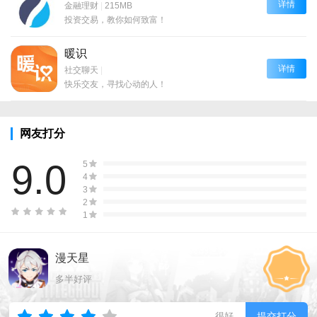
详情
金融理财
|
215MB
投资交易，教你如何致富！
暖识
详情
社交聊天
|
快乐交友，寻找心动的人！
网友打分
9.0
5
4
3
2
1
漫天星
多半好评
很好
提交打分