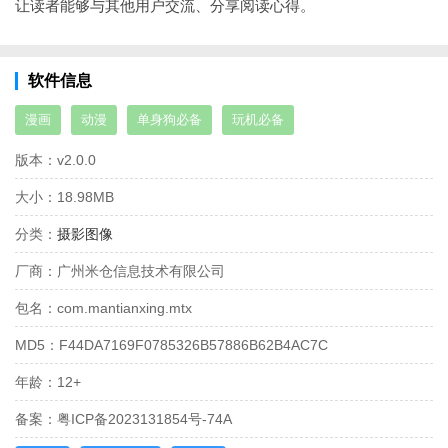
让读者能够与其他用户交流、分享阅读心得。
软件信息
漫画
动漫
单身狗必备
玩机必备
版本：
v2.0.0
大小：
18.98MB
分类：
摄影图像
厂商：
广州米仓信息技术有限公司
包名：
com.mantianxing.mtx
MD5：
F44DA7169F0785326B57886B62B4AC7C
年龄：
12+
备案：
粤ICP备2023131854号-74A