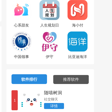
心系甜友
人生规划日
海小付
历
中国领事
伊守
比亚迪海洋
软件排行
推荐软件
随喵树洞
社交聊天
1
详情