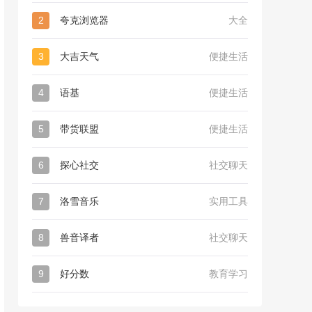
2
夸克浏览器
大全
3
大吉天气
便捷生活
4
语基
便捷生活
5
带货联盟
便捷生活
6
探心社交
社交聊天
7
洛雪音乐
实用工具
8
兽音译者
社交聊天
9
好分数
教育学习