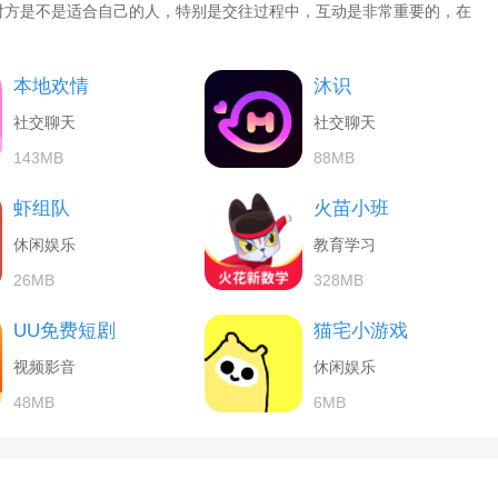
对方是不是适合自己的人，特别是交往过程中，互动是非常重要的，在
本地欢情
沐识
社交聊天
社交聊天
143MB
88MB
虾组队
火苗小班
休闲娱乐
教育学习
26MB
328MB
UU免费短剧
猫宅小游戏
视频影音
休闲娱乐
48MB
6MB