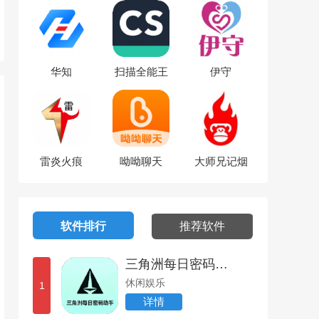
软件
华知
扫描全能王
伊守
雷炎火痕
呦呦聊天
大师兄记烟
软件排行
推荐软件
三角洲每日密码助手
休闲娱乐
1
详情