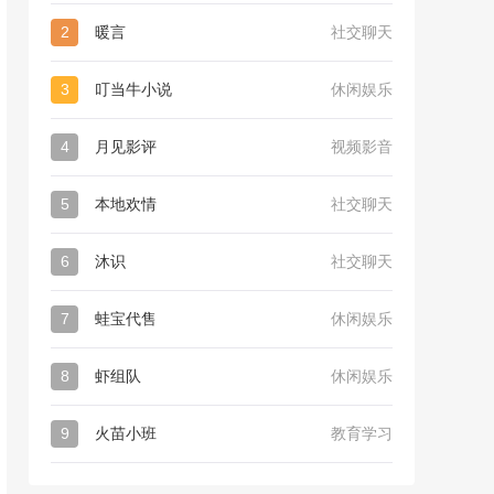
2
暖言
社交聊天
3
叮当牛小说
休闲娱乐
4
月见影评
视频影音
5
本地欢情
社交聊天
6
沐识
社交聊天
7
蛙宝代售
休闲娱乐
8
虾组队
休闲娱乐
9
火苗小班
教育学习