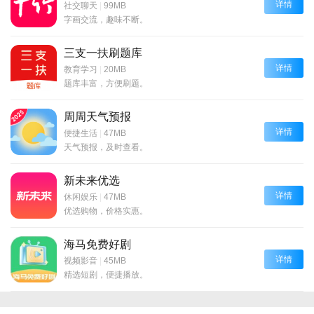
详情
社交聊天
|
99MB
字画交流，趣味不断。
三支一扶刷题库
详情
教育学习
|
20MB
题库丰富，方便刷题。
周周天气预报
详情
便捷生活
|
47MB
天气预报，及时查看。
新未来优选
详情
休闲娱乐
|
47MB
优选购物，价格实惠。
海马免费好剧
详情
视频影音
|
45MB
精选短剧，便捷播放。