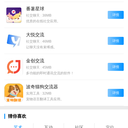
番薯星球
详情
社交聊天
|
38MB
优质的在线社交应用。
大悦交流
详情
社交聊天
|
46MB
让聊天没有束缚感。
金创交流
详情
社交聊天
|
45MB
多功能的即时通讯交流的软件！
波奇猫狗交流器
详情
实用工具
|
32MB
宠物语言翻译工具应用。
猜你喜欢
艺术
互动
社区
定位