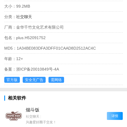
大小：
99.2MB
分类：
社交聊天
厂商：
金华千竹文化艺术有限公司
包名：
plus.H52091752
MD5：
1A34BE083DFA3DFF01CAAD8D2512AC4C
年龄：
12+
备案：
浙ICP备20010849号-4A
官方版
安全无广告
需网络
相关软件
烟斗饭
详情
社交聊天
|
兴趣爱好圈子交友！