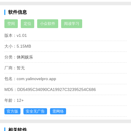
软件信息
空间
定位
小众软件
阅读学习
版本：
v1.01
大小：
5.15MB
分类：
休闲娱乐
厂商：
暂无
包名：
com.yalinovelpro.app
MD5：
DD5495C34090CA19927C32395254C686
年龄：
12+
官方版
安全无广告
需网络
相关软件