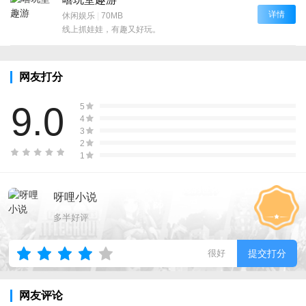
详情
休闲娱乐
|
70MB
线上抓娃娃，有趣又好玩。
网友打分
9.0
5
4
3
2
1
呀哩小说
多半好评
很好
提交打分
网友评论