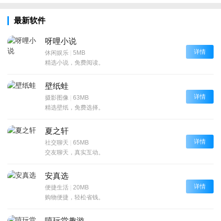
最新软件
呀哩小说
详情
休闲娱乐
|
5MB
精选小说，免费阅读。
壁纸蛙
详情
摄影图像
|
63MB
精选壁纸，免费选择。
夏之轩
详情
社交聊天
|
65MB
交友聊天，真实互动。
安真选
详情
便捷生活
|
20MB
购物便捷，轻松省钱。
嘻玩堂趣游