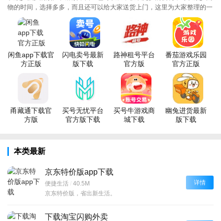
物的时间，选择多多，而且还可以给大家送货上门，这里为大家整理的一
大波网购平台，大家都可以从这些网购平台找到自己满意的App哦！
闲鱼app下载官
闪电卖号最新
路神租号平台
番茄游戏乐园
方正版
版下载
官方版
官方正版
甬藏通下载官
买号无忧平台
买号牛游戏商
幽兔进货最新
方版
官方版下载
城下载
版下载
本类最新
京东特价版app下载
详情
便捷生活
/
40.5M
京东特价版，省出新生活。
下载淘宝闪购外卖