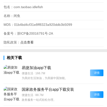
包名：
com.taobao.idlefish
名称：
闲鱼
MD5：
01b4bd4cf31e8ff8323a920ddb3b5099
备案号：
浙ICP备20016791号-2A
隐私政策：
点击查看
相关下载
易捷加油app下载
详情
便捷生活
/
166.7M
为美好生活加油，为美丽中国加能。
国家政务服务平台app下载安装
详情
便捷生活
/
88.7M
政务服务一站式轻松办理。