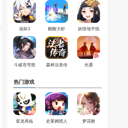
崩坏3
醒醒大虾
妖怪地平线
斗破苍穹怒
森林法老传
光遇
火云岚
奇
热门游戏
驭龙再临
史莱姆猎人
梦花吻