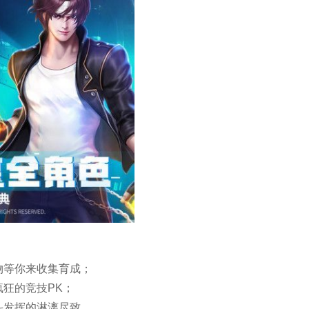
物等你来收集育成；
狂的竞技PK；
斗发挥的淋漓尽致。