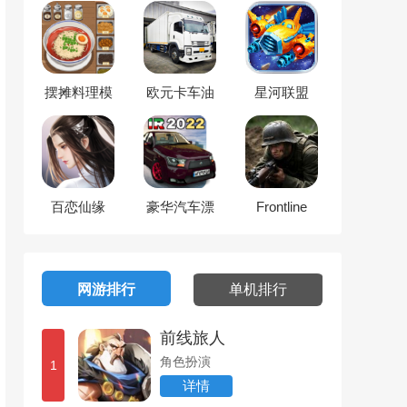
摆摊料理模
欧元卡车油
星河联盟
拟器
箱模拟
百恋仙缘
豪华汽车漂
Frontline
移模拟器
1942
网游排行
单机排行
前线旅人
角色扮演
1
详情