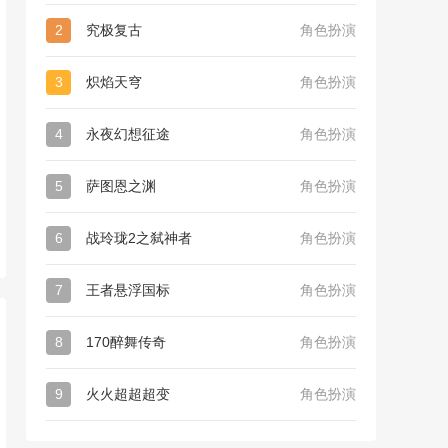
2
究极复古
角色扮演
3
炽焰天穹
角色扮演
4
永夜幻想征途
角色扮演
5
萨图恩之渊
角色扮演
6
战玲珑2之弑神者
角色扮演
7
王者悬浮国标
角色扮演
8
170醉舞传奇
角色扮演
9
火火超超超变
角色扮演