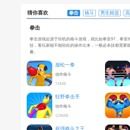
猜你喜欢
拳击
格斗
男生精选
高
拳击
拳击游戏起源于街机的格斗游戏，就比如拳皇97，拳皇
技，看玩家能不能轻松的操作出来，一般必杀技都需要
趣。
放松一拳
动作格斗
74MB
狂野拳击手
动作格斗
128MB
超强格斗之王