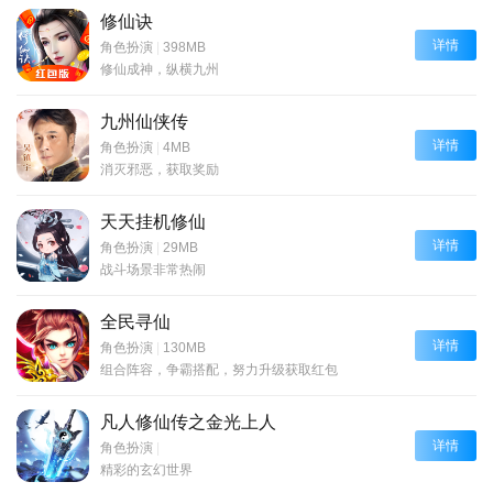
修仙诀
详情
角色扮演
|
398MB
修仙成神，纵横九州
九州仙侠传
详情
角色扮演
|
4MB
消灭邪恶，获取奖励
天天挂机修仙
详情
角色扮演
|
29MB
战斗场景非常热闹
全民寻仙
详情
角色扮演
|
130MB
组合阵容，争霸搭配，努力升级获取红包
凡人修仙传之金光上人
详情
角色扮演
|
精彩的玄幻世界