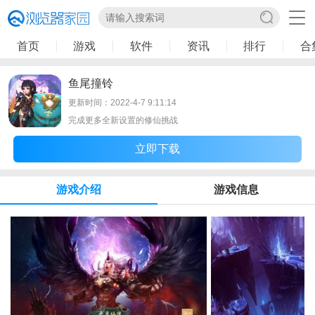
首页
游戏
软件
资讯
排行
合
鱼尾撞铃
更新时间：2022-4-7 9:11:14
完成更多全新设置的修仙挑战
立即下载
游戏介绍
游戏信息