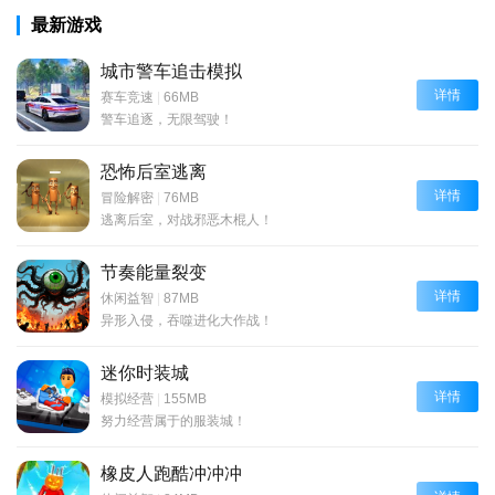
最新游戏
城市警车追击模拟
详情
赛车竞速
|
66MB
警车追逐，无限驾驶！
恐怖后室逃离
详情
冒险解密
|
76MB
逃离后室，对战邪恶木棍人！
节奏能量裂变
详情
休闲益智
|
87MB
异形入侵，吞噬进化大作战！
迷你时装城
详情
模拟经营
|
155MB
努力经营属于的服装城！
橡皮人跑酷冲冲冲