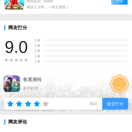
详情
休闲益智
|
84MB
橡皮人冲刺，一路去冒险！
网友打分
9.0
5
4
3
2
1
鱼尾撞铃
多半好评
很好
提交打分
网友评论