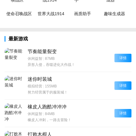
使命召唤战区
世界大战1914
画质助手
趣味生成器
最新游戏
节奏能量裂变
详情
休闲益智
|
87MB
异形入侵，吞噬进化大作战！
迷你时装城
详情
模拟经营
|
155MB
努力经营属于的服装城！
橡皮人跑酷冲冲冲
详情
休闲益智
|
84MB
橡皮人冲刺，一路去冒险！
打败木棍人