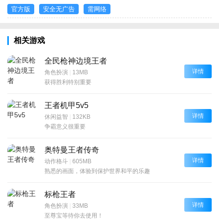
官方版
安全无广告
需网络
相关游戏
全民枪神边境王者
详情
角色扮演
|
13MB
获得胜利特别重要
王者机甲5v5
详情
休闲益智
|
132KB
争霸意义很重要
奥特曼王者传奇
详情
动作格斗
|
605MB
熟悉的画面，体验到保护世界和平的乐趣
标枪王者
详情
角色扮演
|
33MB
至尊宝等待你去使用！