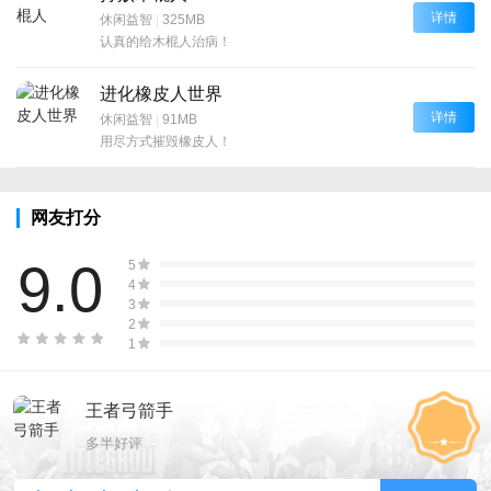
详情
休闲益智
|
325MB
认真的给木棍人治病！
进化橡皮人世界
详情
休闲益智
|
91MB
用尽方式摧毁橡皮人！
网友打分
9.0
5
4
3
2
1
王者弓箭手
多半好评