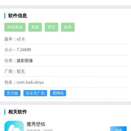
软件信息
特效美肤
美图
壁纸
锁屏
版本：
v2.6
大小：
7.24MB
分类：
摄影图像
厂商：
暂无
包名：
com.luck.xinyu
官方版
安全无广告
需网络
相关软件
魔秀壁纸
详情
摄影图像
|
26MB