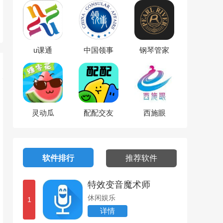
u课通
中国领事
钢琴管家
灵动瓜
配配交友
西施眼
软件排行
推荐软件
特效变音魔术师
休闲娱乐
1
详情