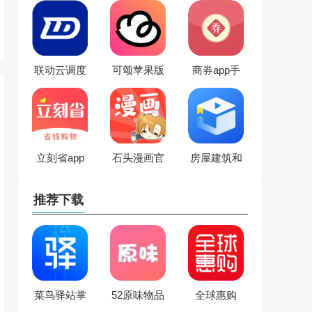
苹果版
app官方下
载
联动云调度
可颂苹果版
商券app手
员兼职app
app最新版
机版
软件下载安
装（联动云
租车）
立刻省app
石头漫画官
房屋建筑和
官方下载
方手机版
市政设施调
查系统app
推荐下载
下载（房屋
市政调查）
菜鸟驿站掌
52原味物品
全球惠购
柜客户端
交易app官
app官方