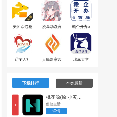
app下载
方版（原味
二手货）
美团众包抢
漫岛动漫官
赣企开办e
单神器软件
方app下载
窗通app下
app最新版
载官方版
辽宁人社
人民新家园
瑞幸大学
app官方下
app1.06安
app官方下
载2024
装包最新下
载(luckin合
载安装
作伙伴)
下载排行
本类最新
桃花源(原:小黄人)最新版安卓下载
便捷生活
1
详情