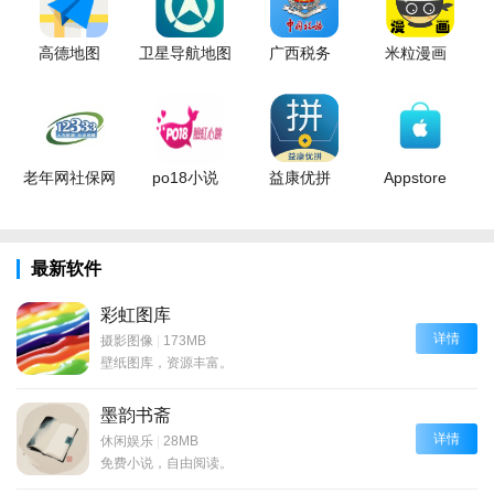
高德地图
卫星导航地图
广西税务
米粒漫画
老年网社保网
po18小说
益康优拼
Appstore
最新软件
彩虹图库
详情
摄影图像
|
173MB
壁纸图库，资源丰富。
墨韵书斋
详情
休闲娱乐
|
28MB
免费小说，自由阅读。