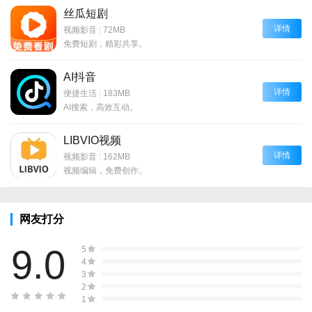
丝瓜短剧
详情
视频影音
|
72MB
免费短剧，精彩共享。
AI抖音
详情
便捷生活
|
183MB
AI搜索，高效互动。
LIBVIO视频
详情
视频影音
|
162MB
视频编辑，免费创作。
网友打分
9.0
5
4
3
2
1