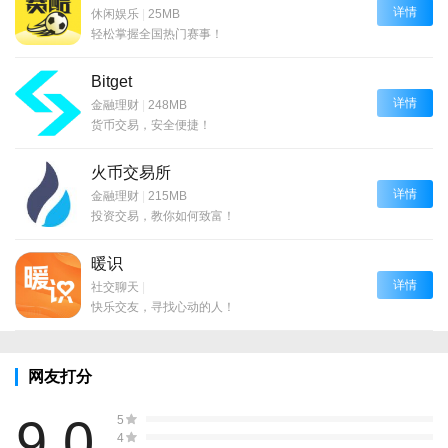
详情
休闲娱乐
|
25MB
轻松掌握全国热门赛事！
Bitget
详情
金融理财
|
248MB
货币交易，安全便捷！
火币交易所
详情
金融理财
|
215MB
投资交易，教你如何致富！
暖识
详情
社交聊天
|
快乐交友，寻找心动的人！
网友打分
9.0
5
4