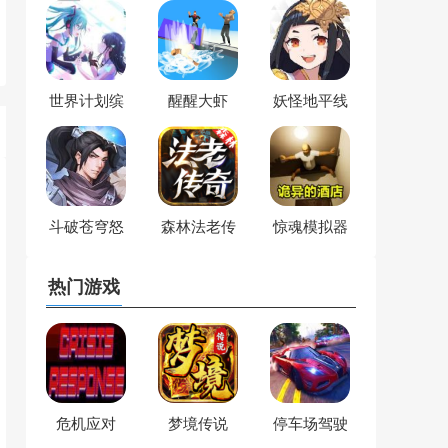
世界计划缤
醒醒大虾
妖怪地平线
纷舞台
斗破苍穹怒
森林法老传
惊魂模拟器
火云岚
奇
合集
热门游戏
危机应对
梦境传说
停车场驾驶
模拟