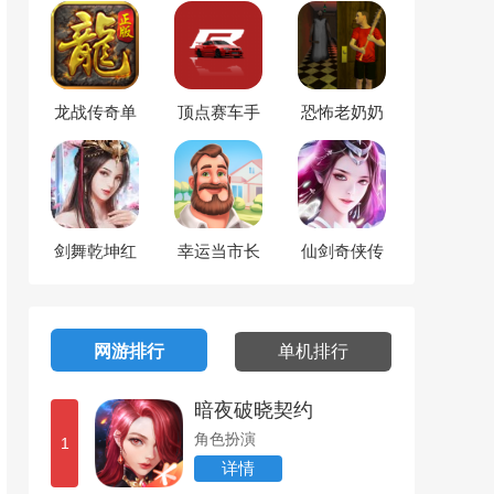
龙战传奇单
顶点赛车手
恐怖老奶奶
职业
逃脱
剑舞乾坤红
幸运当市长
仙剑奇侠传
包版
之灵儿续传
网游排行
单机排行
暗夜破晓契约
角色扮演
1
详情