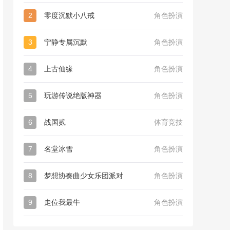
2
零度沉默小八戒
角色扮演
3
宁静专属沉默
角色扮演
4
上古仙缘
角色扮演
5
玩游传说绝版神器
角色扮演
6
战国贰
体育竞技
7
名堂冰雪
角色扮演
8
梦想协奏曲少女乐团派对
角色扮演
9
走位我最牛
角色扮演