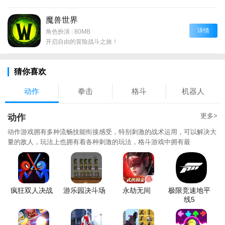
魔兽世界
详情
角色扮演
|
80MB
开启自由的冒险战斗之旅！
猜你喜欢
动作
拳击
格斗
机器人
更多>
动作
动作游戏拥有多种流畅技能衔接感受，特别刺激的战术运用，可以解决大
量的敌人，玩法上也拥有着各种刺激的玩法，格斗游戏中拥有最
疯狂双人决战
游乐园决斗场
永劫无间
极限竞速地平
线5