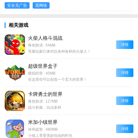
安全无广告
需网络
相关游戏
火柴人格斗混战
详情
角色扮演
|
54MB
等着玩家们来对抗各种各样的火柴人！
超级世界盒子
详情
模拟经营
|
45MB
在这里你可以创造一个宏大的世界！
卡牌勇士的世界
详情
角色扮演
|
127MB
战斗刺激，玩法多样
米加小镇世界
详情
休闲益智
|
480MB
小镇上享受美妙自由的时光