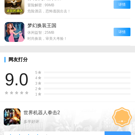
详情
冒险解密
|
99MB
危险酒店，恐怖逃脱出去！
梦幻换装王国
详情
休闲益智
|
25MB
时尚换装，审美大考验！
网友打分
9.0
5
4
3
2
1
世界机器人拳击2
多半好评