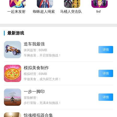
一起来发射
蜘蛛超人绳索
马桶人突击队
fnf
最新游戏
造车我最强
详情
休闲益智
|
66MB
车辆改装，开启冒险挑战！
模拟美食制作
详情
模拟经营
|
69MB
学做美食，成为厨艺大师！
一步一脚印
详情
冒险解密
|
步行冒险，充满未知挑战！
惊魂模拟器合集