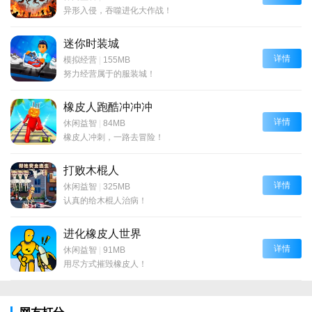
异形入侵，吞噬进化大作战！
迷你时装城
详情
模拟经营
|
155MB
努力经营属于的服装城！
橡皮人跑酷冲冲冲
详情
休闲益智
|
84MB
橡皮人冲刺，一路去冒险！
打败木棍人
详情
休闲益智
|
325MB
认真的给木棍人治病！
进化橡皮人世界
详情
休闲益智
|
91MB
用尽方式摧毁橡皮人！