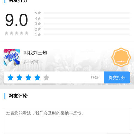
网友打分
9.0
5
4
3
2
1
叫我刘三炮
多半好评
很好
提交打分
网友评论