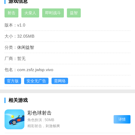
游戏信息
射击
火柴人
即时战斗
益智
版本：
v1.0
大小：
32.05MB
分类：
休闲益智
厂商：
暂无
包名：
com.zsfz.jwlsp.vivo
官方版
安全无广告
需网络
相关游戏
彩色球射击
详情
角色扮演
|
50MB
精彩射击，刺激畅爽