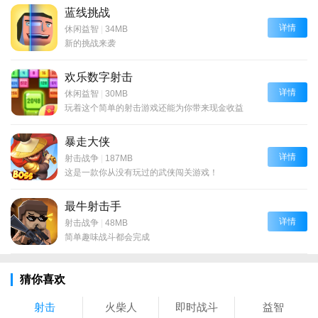
蓝线挑战
详情
休闲益智
|
34MB
新的挑战来袭
欢乐数字射击
详情
休闲益智
|
30MB
玩着这个简单的射击游戏还能为你带来现金收益
暴走大侠
详情
射击战争
|
187MB
这是一款你从没有玩过的武侠闯关游戏！
最牛射击手
详情
射击战争
|
48MB
简单趣味战斗都会完成
猜你喜欢
射击
火柴人
即时战斗
益智