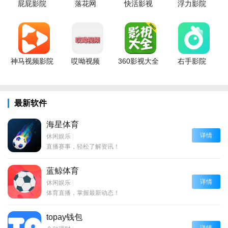
屁屁影院
落花网
快活影视
浮力影院
神马视频影院
哎呦视频
360影视大全
右手影院
最新软件
海星体育
详情
休闲娱乐
|
直播赛事，轻松了解资讯！
蓝鲸体育
详情
休闲娱乐
|
体育直播，掌握最新动态！
topay钱包
详情