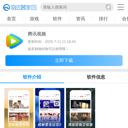
首页
游戏
软件
资讯
排行
合
腾讯视频
更新时间：2025-7-11 11:18:44
超多购物好物可以使用哦！
立即下载
软件介绍
软件信息