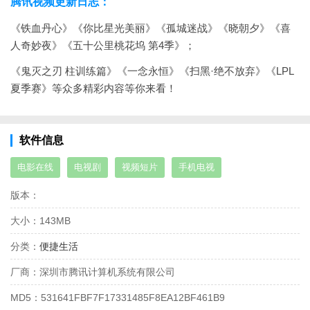
腾讯视频更新日志：
《铁血丹心》《你比星光美丽》《孤城迷战》《晓朝夕》《喜
人奇妙夜》《五十公里桃花坞 第4季》；
《鬼灭之刃 柱训练篇》《一念永恒》《扫黑·绝不放弃》《LPL
夏季赛》等众多精彩内容等你来看！
软件信息
电影在线
电视剧
视频短片
手机电视
版本：
大小：
143MB
分类：
便捷生活
厂商：
深圳市腾讯计算机系统有限公司
MD5：
531641FBF7F17331485F8EA12BF461B9