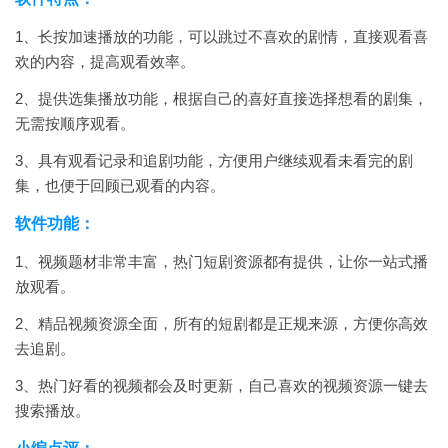
1、长按加速播放的功能，可以跳过不喜欢的剧情，直接观看喜
欢的内容，提高观看效率。
2、提供选集播放功能，根据自己的喜好直接选择想看的剧集，
无需按顺序观看。
3、具有观看记录和追剧功能，方便用户继续观看未看完的剧
集，也便于回顾已观看的内容。
软件功能：
1、视频题材非常丰富，热门短剧资源都有提供，让你一站式播
放观看。
2、精品视频资源全面，所有的短剧都是正规来源，方便你高效
去追剧。
3、热门好看的视频都会及时更新，自己喜欢的视频资源一键去
搜索播放。