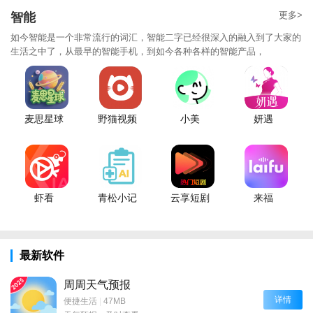
更多>
智能
如今智能是一个非常流行的词汇，智能二字已经很深入的融入到了大家的
生活之中了，从最早的智能手机，到如今各种各样的智能产品，
麦思星球
野猫视频
小美
妍遇
虾看
青松小记
云享短剧
来福
最新软件
周周天气预报
详情
便捷生活
|
47MB