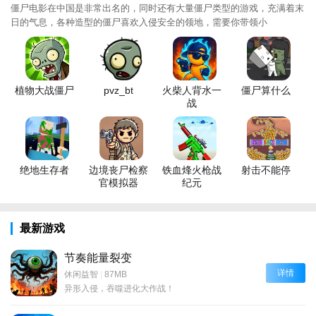
僵尸电影在中国是非常出名的，同时还有大量僵尸类型的游戏，充满着末
日的气息，各种造型的僵尸喜欢入侵安全的领地，需要你带领小
植物大战僵尸
pvz_bt
火柴人背水一
僵尸算什么
战
绝地生存者
边境丧尸检察
铁血烽火枪战
射击不能停
官模拟器
纪元
最新游戏
节奏能量裂变
详情
休闲益智
|
87MB
异形入侵，吞噬进化大作战！