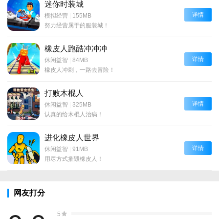
迷你时装城
详情
模拟经营
|
155MB
努力经营属于的服装城！
橡皮人跑酷冲冲冲
详情
休闲益智
|
84MB
橡皮人冲刺，一路去冒险！
打败木棍人
详情
休闲益智
|
325MB
认真的给木棍人治病！
进化橡皮人世界
详情
休闲益智
|
91MB
用尽方式摧毁橡皮人！
网友打分
5