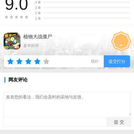
9.0
4
3
2
1
植物大战僵尸
多半好评
很好
提交打分
网友评论