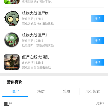
充满刺激感的冒险手游。
植物大战僵尸bt
详情
策略塔防
|
77MB
完成各式各样的塔防挑战
植物大战僵尸1
详情
策略塔防
|
98MB
战胜僵尸，获取超强奖励
僵尸在线大混乱
详情
角色扮演
|
82MB
完成自由自在射击挑战
猜你喜欢
僵尸
塔防
策略
老少皆宜
更多>
僵尸