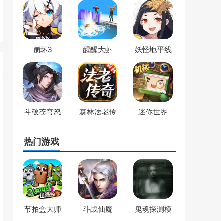
崩坏3
醒醒大虾
妖怪地平线
斗破苍穹怒
森林法老传
迷你世界
火云岚
奇
热门游戏
节拍盒大师
斗战仙魔
鬼魂探测模
拟器