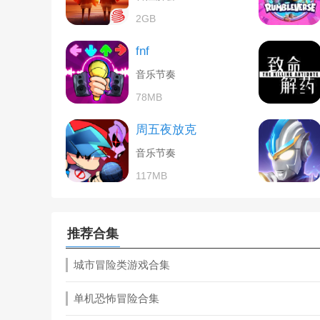
2GB
fnf
音乐节奏
78MB
周五夜放克
音乐节奏
117MB
推荐合集
城市冒险类游戏合集
单机恐怖冒险合集