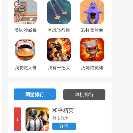
美味沙威餐
空战飞行模
彩虹鬼脸幸
厅
拟器
存者
我要吃大餐
我有一把大
汤姆猫英雄
狙
跑酷
网游排行
单机排行
和平精英
射击战争
1
详情