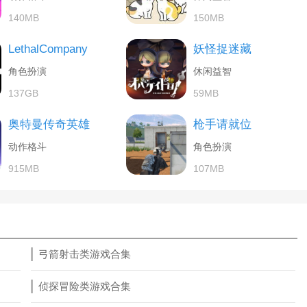
140MB
150MB
LethalCompany
妖怪捉迷藏
角色扮演
休闲益智
137GB
59MB
奥特曼传奇英雄
枪手请就位
动作格斗
角色扮演
915MB
107MB
弓箭射击类游戏合集
侦探冒险类游戏合集