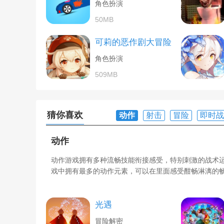
角色扮演
50MB
可莉的恶作剧大冒险
角色扮演
509MB
猜你喜欢
动作
射击
冒险
即时战
动作
动作游戏拥有多种流畅技能衔接感受，特别刺激的战术
戏中拥有最多的动作元素，可以在里面感受酣畅淋漓的
光遇
冒险解密