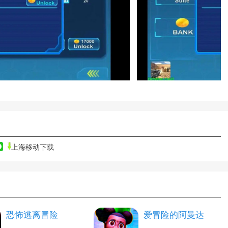
上海移动下载
恐怖逃离冒险
爱冒险的阿曼达