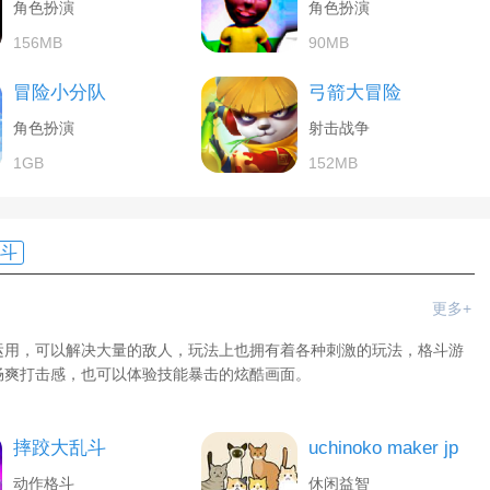
角色扮演
角色扮演
156MB
90MB
冒险小分队
弓箭大冒险
角色扮演
射击战争
1GB
152MB
斗
更多+
运用，可以解决大量的敌人，玩法上也拥有着各种刺激的玩法，格斗游
畅爽打击感，也可以体验技能暴击的炫酷画面。
摔跤大乱斗
uchinoko maker jp
动作格斗
休闲益智