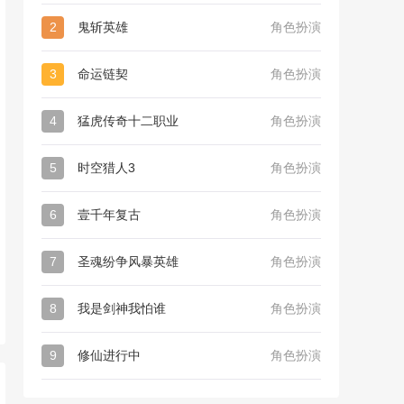
2
鬼斩英雄
角色扮演
3
命运链契
角色扮演
4
猛虎传奇十二职业
角色扮演
5
时空猎人3
角色扮演
6
壹千年复古
角色扮演
7
圣魂纷争风暴英雄
角色扮演
8
我是剑神我怕谁
角色扮演
9
修仙进行中
角色扮演