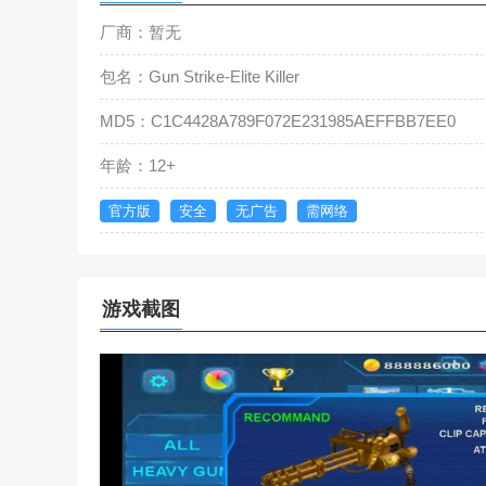
厂商：暂无
包名：Gun Strike-Elite Killer
MD5：C1C4428A789F072E231985AEFFBB7EE0
年龄：12+
官方版
安全
无广告
需网络
游戏截图