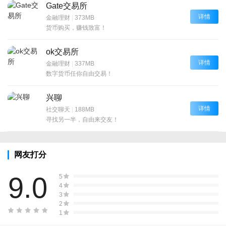
Gate交易所
详情
金融理财
|
373MB
货币购买，赚钱致富！
ok交易所
详情
金融理财
|
337MB
数字货币任你自由交易！
兴聊
详情
社交聊天
|
188MB
寻找另一半，自由来交友！
网友打分
9.0
5
4
3
2
1