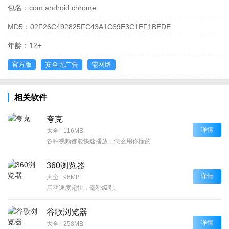
包名：
com.android.chrome
MD5：
02F26C492825FC43A1C69E3C1EF1BEDE
年龄：
12+
官方版
安全无广告
需网络
相关软件
夸克
详情
大全
|
116MB
各种视频都能快速播放，怎么用你懂的
360浏览器
详情
大全
|
96MB
启动速度超快，毫秒级别。
谷歌浏览器
详情
大全
|
258MB